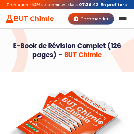
Promotion
-42%
se terminant dans
07:36:41
.
En profiter »
BUT
Chimie
Commander
E-Book de Révision Complet (126
pages) –
BUT Chimie