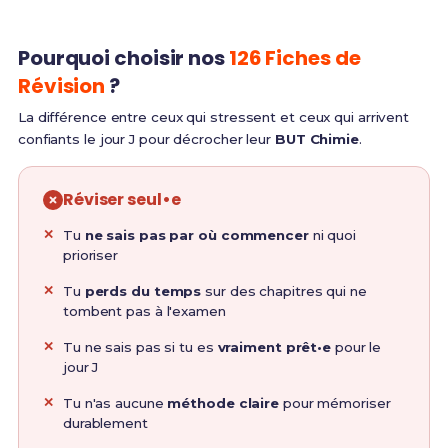
Pourquoi choisir nos
126 Fiches de
Révision
?
La différence entre ceux qui stressent et ceux qui arrivent
confiants le jour J pour décrocher leur
BUT Chimie
.
Réviser seul•e
Tu
ne sais pas par où commencer
ni quoi
prioriser
Tu
perds du temps
sur des chapitres qui ne
tombent pas à l'examen
Tu ne sais pas si tu es
vraiment prêt•e
pour le
jour J
Tu n'as aucune
méthode claire
pour mémoriser
durablement