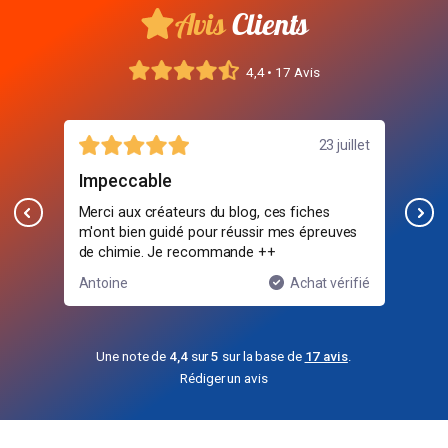
Avis
Clients
4,4 • 17 Avis
23 juillet
18
Pas mal
blog, ces fiches
C'est bien fait mais il manque des
réussir mes épreuves
explications sur certains points importan
ande ++
surtout en chimie organique.
Achat vérifié
Sophie
Achat v
Une note de
4,4
sur
5
sur la base de
17 avis
.
Rédiger un avis