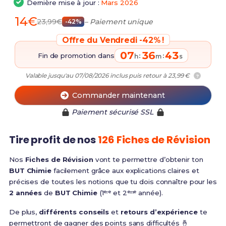
Dernière mise à jour :
Mars 2026
14€
23,99€
– Paiement unique
-42%
Offre du Vendredi -42% !
07
36
43
Fin de promotion dans
:
:
h
m
s
Valable jusqu'au 07/08/2026 inclus puis retour à 23,99 €
?
Commander maintenant
Paiement sécurisé SSL
Tire profit de nos
126 Fiches de Révision
Nos
Fiches de Révision
vont te permettre d’obtenir ton
BUT Chimie
facilement grâce aux explications claires et
précises de toutes les notions que tu dois connaître pour les
2 années
de
BUT Chimie
(1ᵉʳᵉ et 2ᵉᵐᵉ année).
De plus,
différents conseils
et
retours d’expérience
te
permettront de gagner des points sans difficultés 🤞