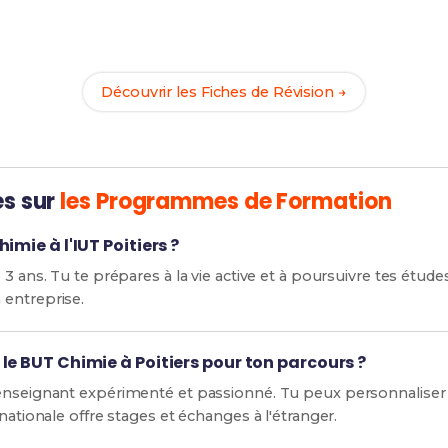
Prêt(e) à réussir ton examen ?
c nos
126 Fiches de Révision
pour le BUT Chimie et maximise 
Découvrir les Fiches de Révision →
es sur
les Programmes de Formation
imie à l'IUT Poitiers ?
3 ans. Tu te prépares à la vie active et à poursuivre tes étude
 entreprise.
le BUT Chimie à Poitiers pour ton parcours ?
 enseignant expérimenté et passionné. Tu peux personnaliser
nationale offre stages et échanges à l'étranger.