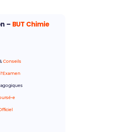
on –
BUT Chimie
&
Conseils
r
l'Examen
agogiques
ursé•e
ficiel