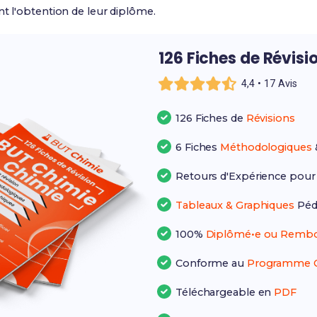
nt l'obtention de leur diplôme.
126 Fiches de Révisi
4,4 • 17 Avis
126 Fiches de
Révisions
6 Fiches
Méthodologiques
Retours d'Expérience pou
Tableaux & Graphiques
Péd
100%
Diplômé•e ou Rembo
Conforme au
Programme Of
Téléchargeable en
PDF