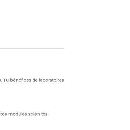
tes chances de réussite !
s. Tu bénéficies de laboratoires
 tes modules selon tes