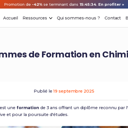
Promotion de
-42%
se terminant dans
15:45:33
.
En profiter »
Accueil
Ressources
Qui sommes-nous ?
Contact
B
mmes de Formation en Chimie
Publié le
19 septembre 2025
 est une
formation
de 3 ans offrant un diplôme reconnu par 
tive et pour la poursuite d'études.