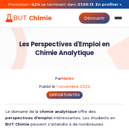
Promotion
-42%
se terminant dans
01:59:13
.
En profiter »
BUT
Chimie
Découvrir
Les Perspectives d'Emploi en
Chimie Analytique
Par
Matéo
Publié le
1 novembre 2024
OPPORTUNITÉS
Le domaine de la
chimie analytique
offre des
perspectives d'emploi
intéressantes. Les étudiants en
BUT Chimie
peuvent s'attendre à de nombreuses