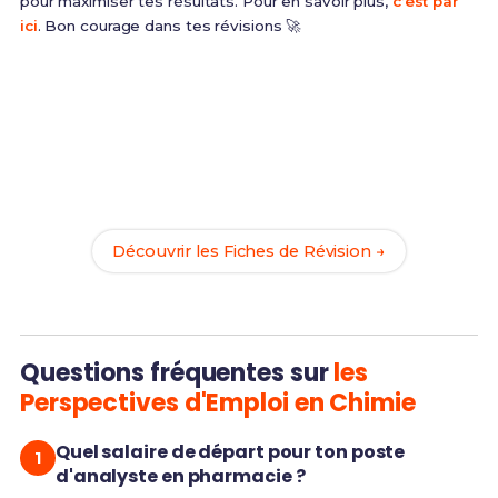
pour maximiser tes résultats. Pour en savoir plus,
c’est par
ici
. Bon courage dans tes révisions 🚀
Prêt(e) à réussir ton examen ?
Révise efficacement avec nos
126 Fiches de
Révision
pour le BUT Chimie et maximise tes
chances de réussite !
Découvrir les Fiches de Révision →
Questions fréquentes sur
les
Perspectives d'Emploi en Chimie
Quel salaire de départ pour ton poste
d'analyste en pharmacie ?