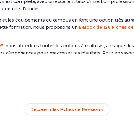
on
est complète, avec un excellent taux d'insertion professi
poursuite d'études.
 et les équipements du campus en font une option très attrac
 cette formation, nous proposons un
E-Book de 126 Fiches de
DF
, nous abordons toutes les notions à maîtriser, ainsi que des
s d’expériences pour maximiser tes résultats. Pour en savoir
Prêt(e) à réussir ton examen ?
c nos
126 Fiches de Révision
pour le BUT Chimie et maximise 
Découvrir les Fiches de Révision →