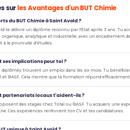
es sur
les Avantages d'un BUT Chimie
orts du BUT Chimie à Saint Avold ?
ld te délivre un diplôme reconnu par l'État après 3 ans. Tu a
organique, analytique et industrielle, avec un encadrement de 
it à la poursuite d'études.
t ses implications pour toi ?
s diplômés trouvent un emploi dans les six mois. Tu bénéficie
al et BASF. Cela montre que ta formation répond efficacemen
partenariats locaux t'aident-ils ?
roposent des stages chez Total ou BASF. Tu acquiers une expé
strie. Ces expériences renforcent ton CV et tes candidatures.
BUT unique à Saint Avold ?