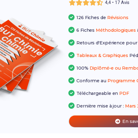
4,4 • 17 Avis
126 Fiches de
Révisions
6 Fiches
Méthodologiques
Retours d'Expérience pou
Tableaux & Graphiques
Péd
100%
Diplômé•e ou Rembo
Conforme au
Programme Of
Téléchargeable en
PDF
Dernière mise à jour :
Mars 
En sav