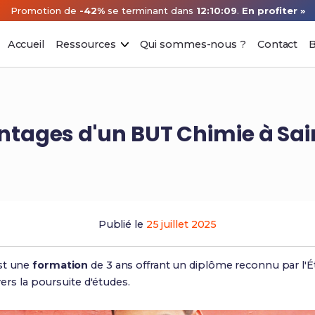
Promotion de
-42%
se terminant dans
12:10:08
.
En profiter »
Accueil
Ressources
Qui sommes-nous ?
Contact
B
ntages d'un BUT Chimie à Sai
Publié le
25 juillet 2025
est une
formation
de 3 ans offrant un diplôme reconnu par l'Éta
 vers la poursuite d'études.