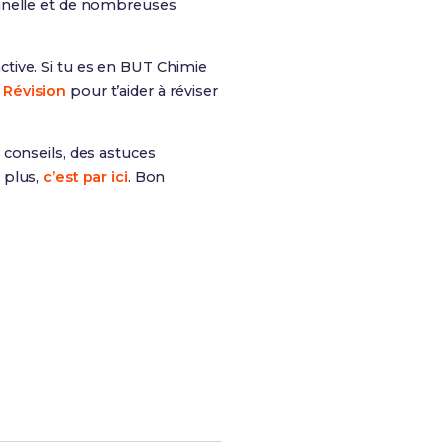
onnelle et de nombreuses
tive. Si tu es en BUT Chimie
 Révision
pour t’aider à réviser
 conseils, des astuces
 plus,
c’est par ici
. Bon
tes chances de réussite !