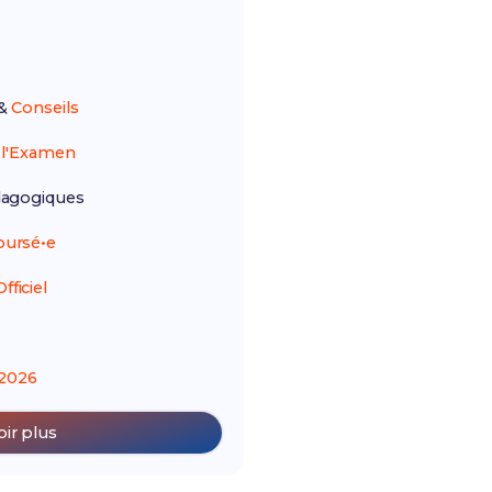
&
Conseils
r
l'Examen
agogiques
ursé•e
ficiel
2026
oir plus