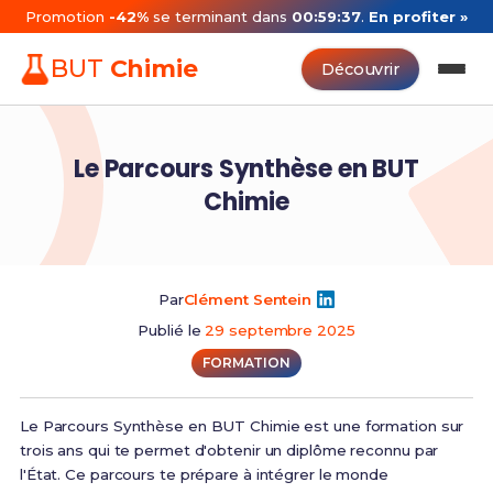
Promotion
-42%
se terminant dans
00:59:37
.
En profiter »
BUT
Chimie
Découvrir
Le Parcours Synthèse en BUT
Chimie
Par
Clément Sentein
Publié le
29 septembre 2025
FORMATION
Le Parcours Synthèse en BUT Chimie est une formation sur
trois ans qui te permet d'obtenir un diplôme reconnu par
l'État. Ce parcours te prépare à intégrer le monde