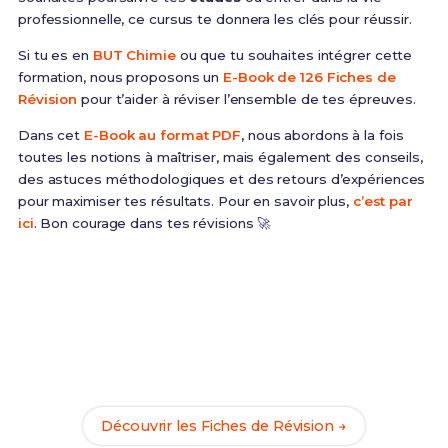
professionnelle, ce cursus te donnera les clés pour réussir.
Si tu es en
BUT Chimie
ou que tu souhaites intégrer cette
formation, nous proposons un
E-Book de 126 Fiches de
Révision
pour t’aider à réviser l’ensemble de tes épreuves.
Dans cet
E-Book au format PDF
, nous abordons à la fois
toutes les notions à maîtriser, mais également des conseils,
des astuces méthodologiques et des retours d’expériences
pour maximiser tes résultats. Pour en savoir plus,
c’est par
ici
. Bon courage dans tes révisions 🚀
Prêt(e) à réussir ton examen ?
Révise efficacement avec nos
126 Fiches de
Révision
pour le BUT Chimie et maximise tes
chances de réussite !
Découvrir les Fiches de Révision →