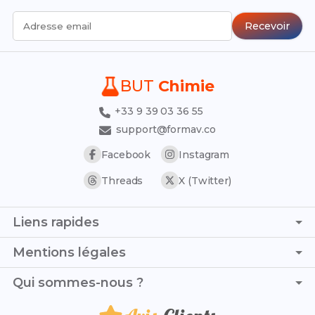
Recevoir
Adresse email
BUT
Chimie
+33 9 39 03 36 55
support@formav.co
Facebook
Instagram
Threads
X (Twitter)
Liens rapides
Page d'accueil
Mentions légales
Trouver son stage
C.G.V. - C.G.U.
Qui sommes-nous ?
Trouver son alternance
Politique de confidentialité
Liste des établissements
Je suis Camille et, avec mon camarade Matéo, nous avons